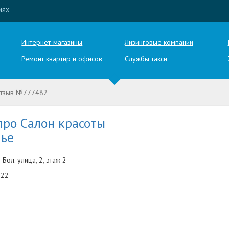
иях
Интернет-магазины
Лизинговые компании
Ремонт квартир и офисов
Службы такси
тзыв №777482
про Салон красоты
лье
 Бол. улица, 2, этаж 2
-22