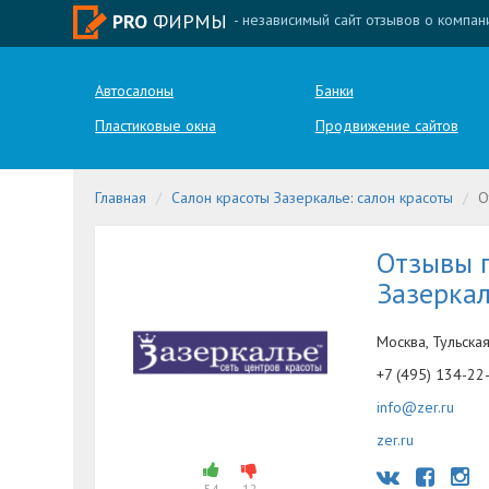
PRO
ФИРМЫ
- независимый сайт отзывов о компан
Автосалоны
Банки
Пластиковые окна
Продвижение сайтов
Главная
Салон красоты Зазеркалье: салон красоты
О
Отзывы 
Зазерка
Москва, Тульская
+7 (495) 134-22
info@zer.ru
zer.ru
54
12