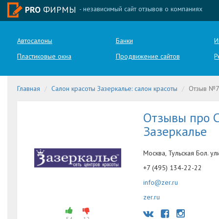
PRO
ФИРМЫ
- независимый сайт отзывов о компаниях
Автосалоны
Банки
И
Пластиковые окна
Продвижение сайтов
Р
Главная
Салон красоты Зазеркалье: салон красоты
Отзыв №
Отзывы про С
Зазеркалье
Москва, Тульская Бол. ули
+7 (495) 134-22-22
info@zer.ru
zer.ru
54
12