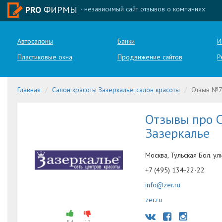
PRO
ФИРМЫ
- независимый сайт отзывов о компаниях
Автосалоны
Банки
И
Пластиковые окна
Продвижение сайтов
Р
Главная
Салон красоты Зазеркалье: салон красоты
Отзыв №
Отзывы про С
Зазеркалье
Москва, Тульская Бол. ули
+7 (495) 134-22-22
info@zer.ru
zer.ru
54
12