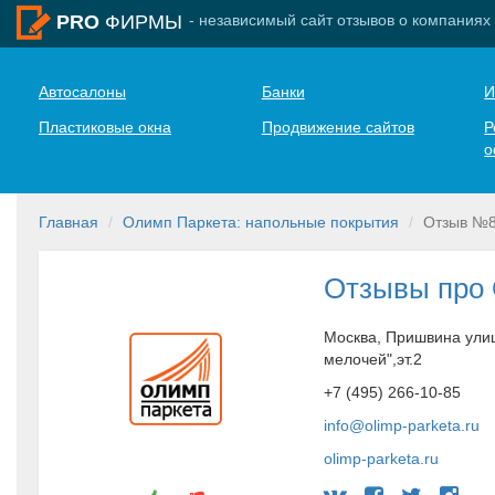
- независимый сайт отзывов о компаниях
PRO
ФИРМЫ
Автосалоны
Банки
И
Пластиковые окна
Продвижение сайтов
Р
о
Главная
Олимп Паркета: напольные покрытия
Отзыв №
Отзывы про
Москва, Пришвина улиц
мелочей",эт.2
+7 (495) 266-10-85
info@olimp-parketa.ru
olimp-parketa.ru