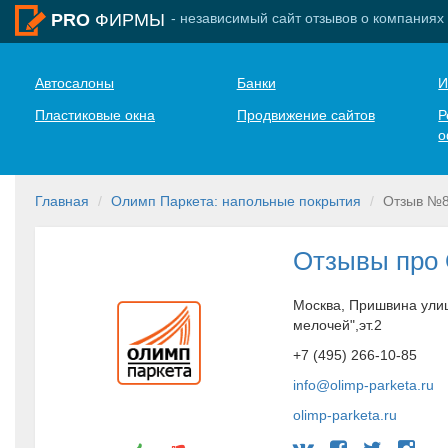
- независимый сайт отзывов о компаниях
PRO
ФИРМЫ
Автосалоны
Банки
И
Пластиковые окна
Продвижение сайтов
Р
о
Главная
Олимп Паркета: напольные покрытия
Отзыв №
Отзывы про
Москва, Пришвина улиц
мелочей",эт.2
+7 (495) 266-10-85
info@olimp-parketa.ru
olimp-parketa.ru