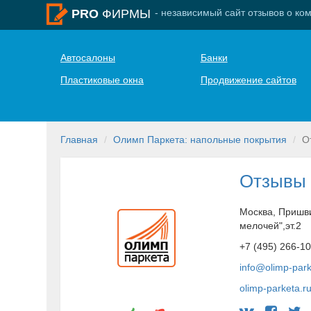
- независимый сайт отзывов о ко
PRO
ФИРМЫ
Автосалоны
Банки
Пластиковые окна
Продвижение сайтов
Главная
Олимп Паркета: напольные покрытия
О
Отзывы 
Москва, Пришви
мелочей",эт.2
+7 (495) 266-1
info@olimp-park
olimp-parketa.r