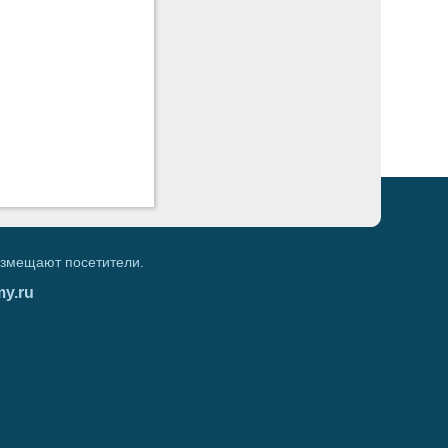
азмещают посетители.
my.ru