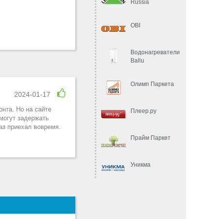
Russia
OBI
Водонагреватели
Ballu
Олимп Паркета
2024-01-17
онта. Но на сайте
Плеер.ру
могут задержать
каз приехал вовремя.
Прайм Паркет
Уникма