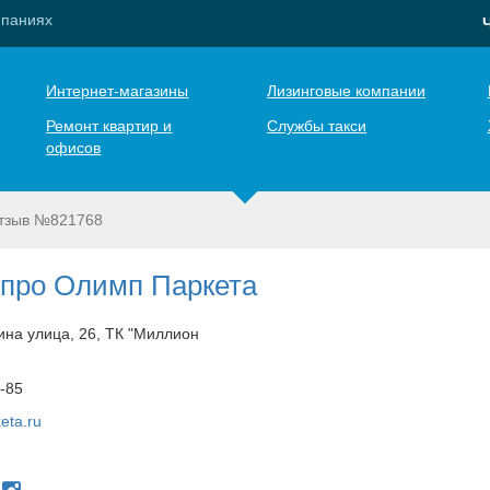
мпаниях
Интернет-магазины
Лизинговые компании
Ремонт квартир и
Службы такси
офисов
тзыв №821768
про Олимп Паркета
на улица, 26, ТК "Миллион
0-85
eta.ru
u