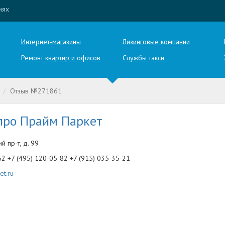
иях
Интернет-магазины
Лизинговые компании
Ремонт квартир и офисов
Службы такси
Отзыв №271861
про Прайм Паркет
й пр-т, д. 99
62 +7 (495) 120-05-82 +7 (915) 035-35-21
et.ru