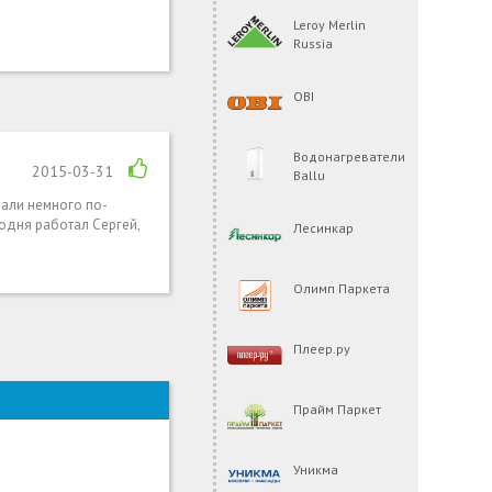
Leroy Merlin
Russia
OBI
Водонагреватели
2015-03-31
Ballu
лали немного по-
годня работал Сергей,
Лесинкар
Олимп Паркета
Плеер.ру
Прайм Паркет
Уникма