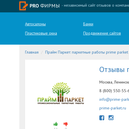
PRO
ФИРМЫ
- независимый сайт отзывов о компан
Автосалоны
Банки
Пластиковые окна
Продвижение сайтов
Главная
Прайм Паркет: паркетные работы prime parket
Отзывы 
Москва, Ленински
8 (800) 550-55-
info@prime-park
prime-parket.ru
11
0