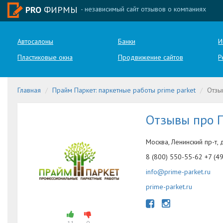
PRO
ФИРМЫ
- независимый сайт отзывов о компаниях
Автосалоны
Банки
И
Пластиковые окна
Продвижение сайтов
Р
Главная
Прайм Паркет: паркетные работы prime parket
Отзы
Отзывы про 
Москва, Ленинский пр-т, 
8 (800) 550-55-62 +7 (4
info@prime-parket.ru
prime-parket.ru
11
0