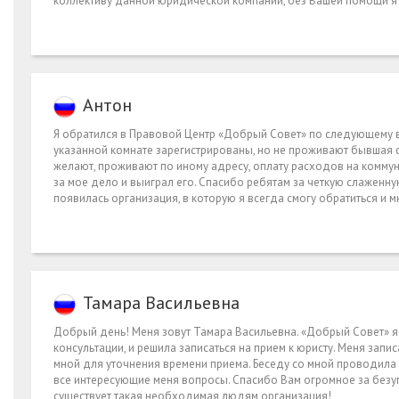
коллективу данной юридической компании, без Вашей помощи я 
Антон
Я обратился в Правовой Центр «Добрый Совет» по следующему во
указанной комнате зарегистрированы, но не проживают бывшая с
желают, проживают по иному адресу, оплату расходов на комму
за мое дело и выиграл его. Спасибо ребятам за четкую слаженну
появилась организация, в которую я всегда смогу обратиться и м
Тамара Васильевна
Добрый день! Меня зовут Тамара Васильевна. «Добрый Совет» я н
консультации, и решила записаться на прием к юристу. Меня зап
мной для уточнения времени приема. Беседу со мной проводила 
все интересующие меня вопросы. Спасибо Вам огромное за безу
существует такая необходимая людям организация!