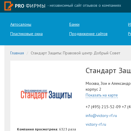
PRO
ФИРМЫ
- независимый сайт отзывов о компаниях
Автосалоны
Банки
И
Пластиковые окна
Продвижение сайтов
Р
Главная
Стандарт Защиты: Правовой центр Добрый Совет
Стандарт За
Москва, Зои и Александр
корпус 2
Показать на карте
+7 (495) 215-52-09 +7 (
info@victory-rf.ru
victory-rf.ru
Компания просмотрена:
6323 раза