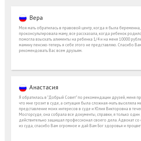
Вера
Моя мать обратилась в правовой центр, когда я была беременна, 
проконсультировала маму, все рассказала, когда ребенок родилс
помогла взыскать алименты на ребенка 1/4 и на меня 10000 рубле
мамину пенсию-теперь я себе этого не представляю. Спасибо Ва
рекомендовать Вас всем друзьям.
Анастасия
Я обратилась в "Добрый Совет" по рекомендации друзей, меня 
что мне грозит в суде, а ситуация была сложная-мать выселяла 
представление моих интересов в суде и Юлия Викторовна в тече
Мосгорсуде, она собрала все документы, справки, я только один 
действительно защищал профессионал своего дела. Адвокат со с
из суда, спасибо Вам огромное и дай Вам Бог здоровья и процве