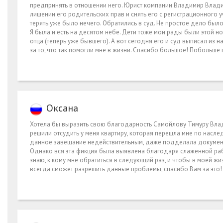
предпринять в отношении него. Юрист компании Владимир Влади
лишении его родительских прав и снять его с регистрационного уч
терять уже было нечего. Обратились в суд. Не простое дело был
Я была и есть на десятом небе. Дети тоже мои рады были этой но
отца (теперь уже бывшего). А вот сегодня его и суд выписал из
за то, что так помогли мне в жизни. Спасибо большое! Побольше
Оксана
Хотела бы выразить свою благодарность Самойлову Тимуру Вла
решили отсудить у меня квартиру, которая перешла мне по насле
данное завещание недействительным, даже подделала документ
Однако вся эта фикция была выявлена благодаря слаженной рабо
знаю, к кому мне обратиться в следующий раз, и чтобы в моей жи
всегда сможет разрешить данные проблемы, спасибо Вам за это!