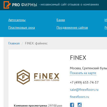
PRO
ФИРМЫ
- независимый сайт отзывов о компаниях
Автосалоны
Банки
И
Пластиковые окна
Продвижение сайтов
Р
Главная
FINEX: файнекс
FINEX
Москва, Сретенский бульва
Показать на карте
+7 (499) 653-74-37
sale@finexfloors.ru
finexfloors.ru
Компания просмотрена:
29700 раз