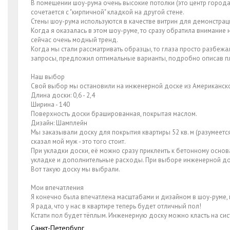
В помещении шоу-рума очень высокие потолки (это центр города
сочетается с "кирпичной" кладкой на другой стене.
Стены шоу-рума используются в качестве витрин для демонстрац
Когда я оказалась в этом шоу-руме, то сразу обратила внимание на
сейчас очень модный тренд.
Когда мы стали рассматривать образцы, то глаза просто разбеж
запросы, предложил оптимальные варианты, подробно описав п
Наш выбор
Свой выбор мы остановили на инженерной доске из Американско
Длина доски: 0,6 - 2,4
Ширина - 140
Поверхность доски брашированная, покрытая маслом.
Дизайн: Шамплейн
Мы заказывали доску для покрытия квартиры 52 кв. м (разумеется бе
сказал мой муж - это того стоит.
При укладки доски, её можно сразу приклеить к бетонному основ
укладке и дополнительные расходы. При выборе инженерной доски
Вот такую доску мы выбрали.
Мои впечатления
Я конечно была впечатлена масштабами и дизайном в шоу-руме, 
Я рада, что у нас в квартире теперь будет отличный пол!
Кстати пол будет тёплым. Инженерную доску можно класть на сист
Санкт-Петербург