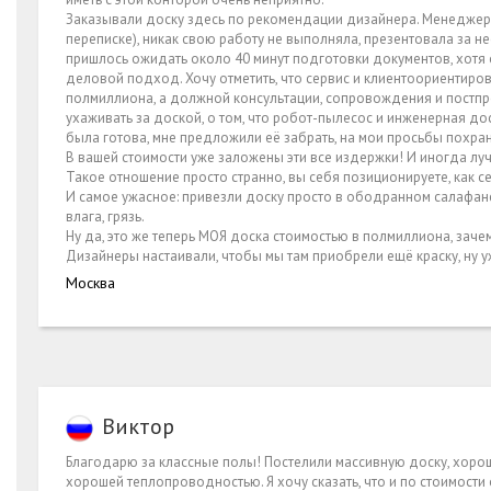
Заказывали доску здесь по рекомендации дизайнера. Менеджер Л
переписке), никак свою работу не выполняла, презентовала за 
пришлось ожидать около 40 минут подготовки документов, хотя 
деловой подход. Хочу отметить, что сервис и клиентоориентиров
полмиллиона, а должной консультации, сопровождения и постпро
ухаживать за доской, о том, что робот-пылесос и инженерная дос
была готова, мне предложили её забрать, на мои просьбы похрани
В вашей стоимости уже заложены эти все издержки! И иногда лучш
Такое отношение просто странно, вы себя позиционируете, как сег
И самое ужасное: привезли доску просто в ободранном салафане!
влага, грязь.
Ну да, это же теперь МОЯ доска стоимостью в полмиллиона, заче
Дизайнеры настаивали, чтобы мы там приобрели ещё краску, ну у
Москва
Виктор
Благодарю за классные полы! Постелили массивную доску, хороши
хорошей теплопроводностью. Я хочу сказать, что и по стоимости