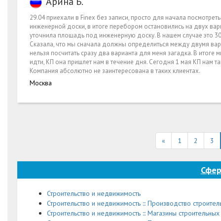
Арина Б.
29.04 приехали в Finex без записи, просто для начала посмотре
инженерной доски, в итоге перебором остановились на двух вар
уточнила площадь под инженерную доску. В нашем случае это 30 к
Сказала, что мы сначала должны определиться между двумя вари
нельзя посчитать сразу два варианта для меня загадка. В итоге 
идти, КП она пришлет нам в течение дня. Сегодня 1 мая КП нам та
Компания абсолютно не заинтересована в таких клиентах.
Москва
«
1
2
3
Сфер
Строительство и недвижимость
Строительство и недвижимость ::: Производство строите
Строительство и недвижимость ::: Магазины строительны