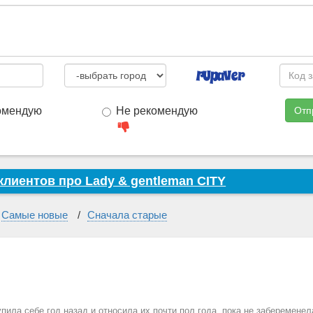
омендую
Не рекомендую
Отп
лиентов про Lady & gentleman CITY
Самые новые
Сначала старые
пила себе год назад и относила их почти пол года, пока не забеременел