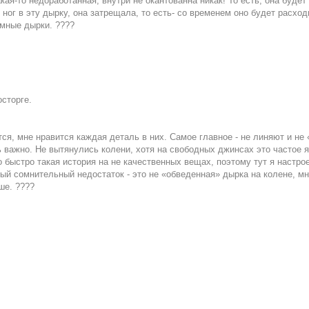
кая-то недоработанная, внутри не окантованна никак! То есть, она будет
ог в эту дырку, она затрещала, то есть- со временем оно будет расходи
омные дырки. ????
сторге.
ся, мне нравится каждая деталь в них. Самое главное - не линяют и не
 важно. Не вытянулись колени, хотя на свободных джинсах это частое я
но быстро такая история на не качественных вещах, поэтому тут я настр
й сомнительный недостаток - это не «обведенная» дырка на колене, м
ше. ????