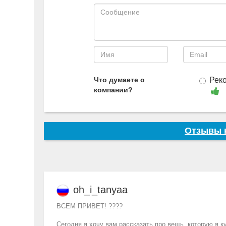
Что думаете о
Рек
компании?
Отзывы к
oh_i_tanyaa
ВСЕМ ПРИВЕТ! ????
Сегодня я хочу вам рассказать про вещь, которую я ку