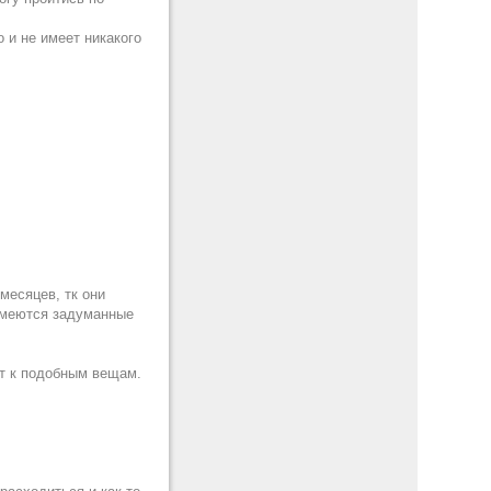
о и не имеет никакого
 месяцев, тк они
имеются задуманные
ут к подобным вещам.