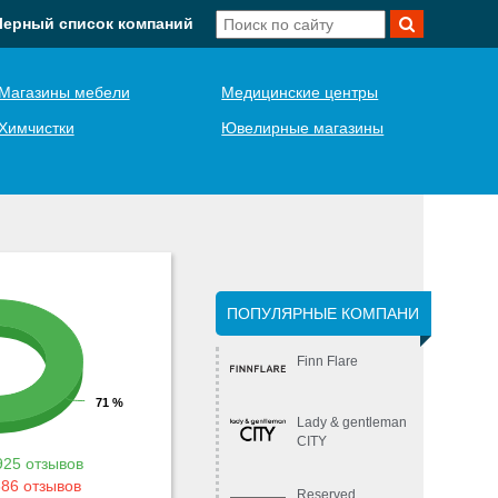
Черный список компаний
Магазины мебели
Медицинские центры
Химчистки
Ювелирные магазины
ПОПУЛЯРНЫЕ КОМПАНИ
Finn Flare
71 %
Lady & gentleman
CITY
925 отзывов
86 отзывов
Reserved