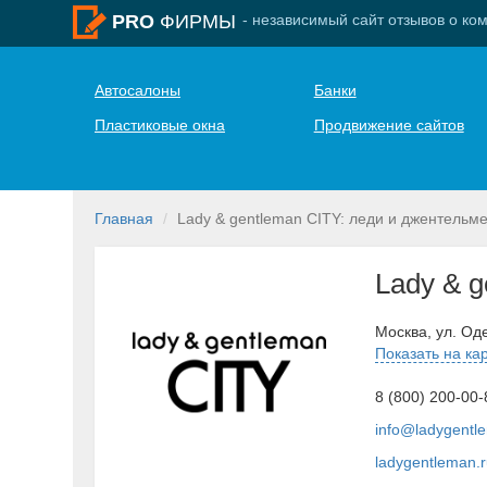
- независимый сайт отзывов о ко
PRO
ФИРМЫ
Автосалоны
Банки
Пластиковые окна
Продвижение сайтов
Главная
Lady & gentleman CITY: леди и джентельм
Lady & 
Москва, ул. Оде
Показать на ка
8 (800) 200-00-
info@ladygentl
ladygentleman.