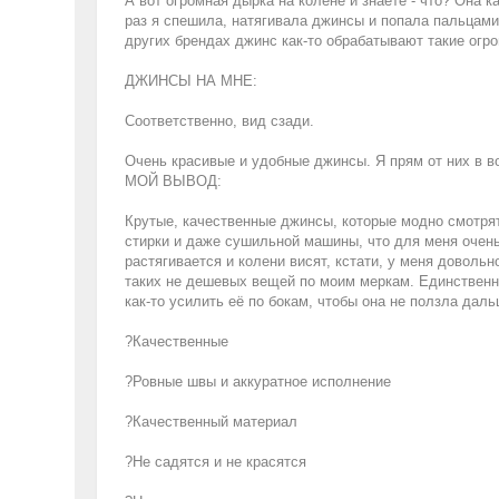
А вот огромная дырка на колене и знаете - что? Она ка
раз я спешила, натягивала джинсы и попала пальцами н
других брендах джинс как-то обрабатывают такие огр
ДЖИНСЫ НА МНЕ:
Соответственно, вид сзади.
Очень красивые и удобные джинсы. Я прям от них в во
МОЙ ВЫВОД:
Крутые, качественные джинсы, которые модно смотрят
стирки и даже сушильной машины, что для меня очень
растягивается и колени висят, кстати, у меня доволь
таких не дешевых вещей по моим меркам. Единственны
как-то усилить её по бокам, чтобы она не ползла даль
?Качественные
?Ровные швы и аккуратное исполнение
?Качественный материал
?Не садятся и не красятся