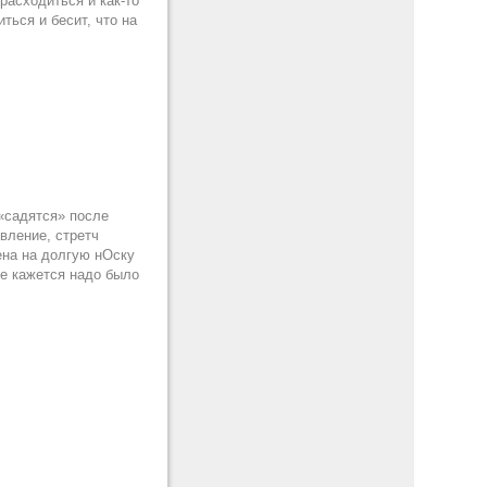
 расходиться и как-то
ться и бесит, что на
 «садятся» после
вление, стретч
оена на долгую нОску
не кажется надо было