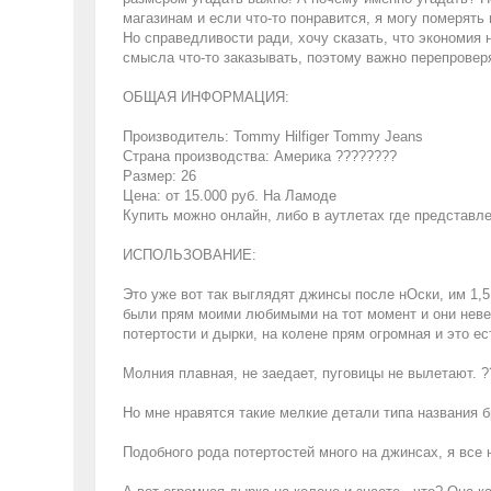
магазинам и если что-то понравится, я могу померять 
Но справедливости ради, хочу сказать, что экономия н
смысла что-то заказывать, поэтому важно перепровер
ОБЩАЯ ИНФОРМАЦИЯ:
Производитель: Tommy Hilfiger Tommy Jeans
Страна производства: Америка ????????
Размер: 26
Цена: от 15.000 руб. На Ламоде
Купить можно онлайн, либо в аутлетах где представл
ИСПОЛЬЗОВАНИЕ:
Это уже вот так выглядят джинсы после нОски, им 1,5 г
были прям моими любимыми на тот момент и они неве
потертости и дырки, на колене прям огромная и это ес
Молния плавная, не заедает, пуговицы не вылетают. ?
Но мне нравятся такие мелкие детали типа названия б
Подобного рода потертостей много на джинсах, я все 