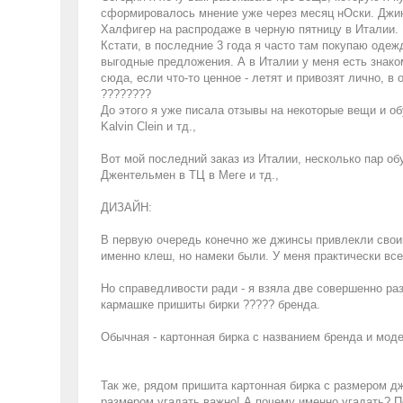
сформировалось мнение уже через месяц нОски. Джин
Халфигер на распродаже в черную пятницу в Италии.
Кстати, в последние 3 года я часто там покупаю одеж
выгодные предложения. А в Италии у меня есть знаком
сюда, если что-то ценное - летят и привозят лично, 
????????
До этого я уже писала отзывы на некоторые вещи и об
Kalvin Clein и тд.,
Вот мой последний заказ из Италии, несколько пар обу
Джентельмен в ТЦ в Меге и тд.,
ДИЗАЙН:
В первую очередь конечно же джинсы привлекли своим
именно клеш, но намеки были. У меня практически все
Но справедливости ради - я взяла две совершенно ра
кармашке пришиты бирки ????? бренда.
Обычная - картонная бирка с названием бренда и мод
Так же, рядом пришита картонная бирка с размером джи
размером угадать важно! А почему именно угадать? По