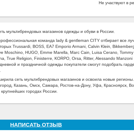
Не участвуют в р
ть мультибрендовых магазинов одежды и обуви в России.
, профессиональная команда lady & gentleman CITY отбирает все л
ых Trussardi, BOSS, ЕА7 Emporio Armani, Calvin Klein, Bikkembergs,
Love Moschino, HUGO, Emme Marella, Marc Cain, Luisa Cerano, Tommy H
na, True Religion, Finisterre, KORPO, Orsa, Ritter, Alessando Manzoni
дневной и праздничной одежды покупатели смогут подобрать гарде
.
сширила сеть мультибрендовых магазинов и освоила новые регионы.
город, Казань, Омск, Самара, Ростов-на-Дону, Уфа, Красноярск, В
 крупнейших городах России.
НАПИСАТЬ ОТЗЫВ