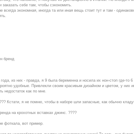
и заказать себе там, чтобы сэкономить.
е всегда экономная, иногда та или иная вещь стоит тут и там - одинаков
ять.
ен бренд
ода, из них - правда, я 9 была беременна и носила их нон-стоп где-то 6
роятно удобные. Привлекли своим красивым дизайном и цветом, у них 
ть недостаток как по мне.
??? Кстати, я не помню, чтобы в наборе шли запасные, как обычно клад
ренда на крохотных вставках джинс. ????
не фоткала, вот пример.