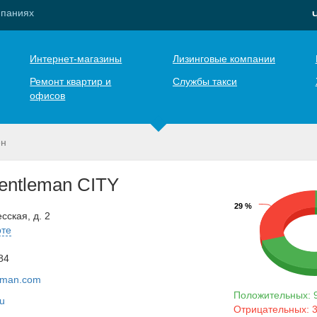
мпаниях
Интернет-магазины
Лизинговые компании
Ремонт квартир и
Службы такси
офисов
ен
gentleman CITY
29 %
сская, д. 2
рте
84
eman.com
Положительных: 
ru
Отрицательных: 3