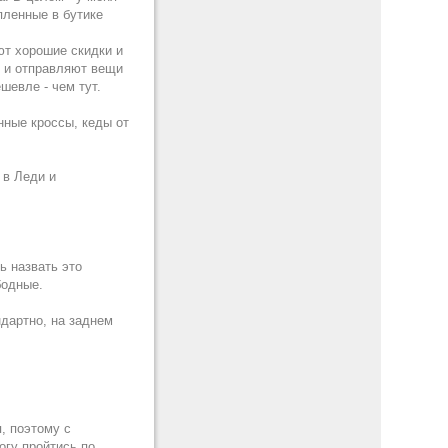
пленные в бутике
ют хорошие скидки и
т и отправляют вещи
шевле - чем тут.
нные кроссы, кеды от
 в Леди и
ь назвать это
бодные.
дартно, на заднем
я, поэтому с
огу пройтись по