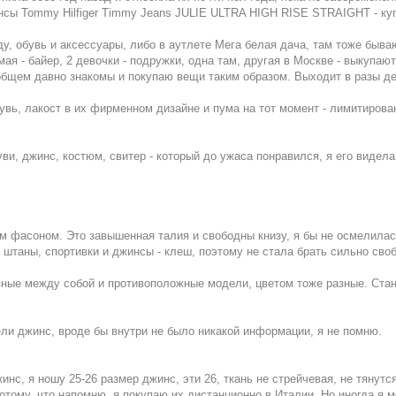
сы Tommy Hilfiger Timmy Jeans JULIE ULTRA HIGH RISE STRAIGHT - ку
ду, обувь и аксессуары, либо в аутлете Мега белая дача, там тоже быва
ая - байер, 2 девочки - подружки, одна там, другая в Москве - выкупаю
в общем давно знакомы и покупаю вещи таким образом. Выходит в разы де
увь, лакост в их фирменном дизайне и пума на тот момент - лимитирова
ви, джинс, костюм, свитер - который до ужаса понравился, я его видела
 фасоном. Это завышенная талия и свободны книзу, я бы не осмелилас
 штаны, спортивки и джинсы - клеш, поэтому не стала брать сильно сво
зные между собой и противоположные модели, цветом тоже разные. Стан
ели джинс, вроде бы внутри не было никакой информации, я не помню.
нс, я ношу 25-26 размер джинс, эти 26, ткань не стрейчевая, не тянутс
тому, что напомню, я покупаю их дистанционно в Италии. Но иногда я м