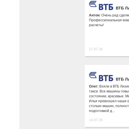
ВТБ Л
Антон:
Очень рад сделке
Профессиональная ком
расчеты!
17.07.26
ВТБ Л
Олег:
Взяли в ВТБ Лизин
такси. Все машины говы
состоянии, красивые. М
Илья превзошел наши о
столько машин, полнос
подготовкой д…
14.07.26