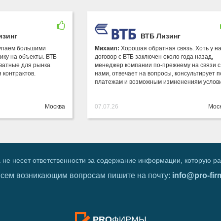
изинг
ВТБ Лизинг
купаем большими
Михаил:
Хорошая обратная связь. Хоть у н
ику на объекты. ВТБ
договор с ВТБ заключен около года назад,
кватные для рынка
менеджер компании по-прежнему на связи с
 контрактов.
нами, отвечает на вопросы, консультирует п
платежам и возможным измненениям усло
Москва
07.07.26
Мос
 не несет ответственности за содержание информации, которую р
всем возникающим вопросам пишите на почту:
info@pro-fir
PRO
ФИРМЫ