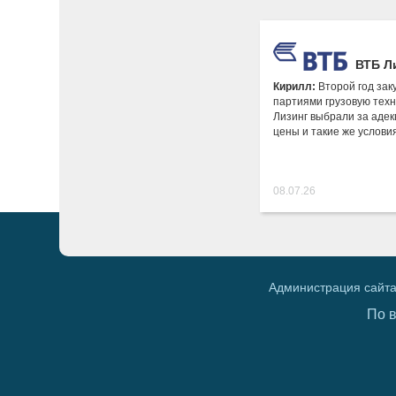
ВТБ Л
Кирилл:
Второй год за
партиями грузовую техн
Лизинг выбрали за аде
цены и такие же условия
08.07.26
Администрация сайта
По 