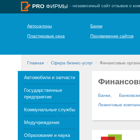
- независимый сайт отзывов о ко
PRO
ФИРМЫ
Автосалоны
Банки
Пластиковые окна
Продвижение сайтов
Главная
Сфера бизнес-услуг
Финансовые орган
Автомобили и запчасти
Финансов
Государственные
Банки
,
Банковски
предприятия
Лизинговые компан
Коммунальные службы
Медучреждения
Образование и наука