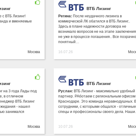
изинг
ВТБ Лизинг
 с ВТБ Лизинг!
Регина:
После неудачного лизинга в
анда и вменяемые
коммерческой ЛК обатился в ВТБ Лизинг..
Здесь в плане надежности договора не
возникало вопросов не на этапе заключения
не уже в процессе погашения.. Все позрачно
понятный…
Москва
16.07.26
Мос
изинг
ВТБ Лизинг
г на 3 года Лады под
Руслан:
ВТБ Лизинг - максимально удобный
е, в отличном
партнер. РАботаем с региональным офисом
енеджер ВТБ Лизинг
Краснодаре. Это команда неравнодушных. 
жидания - нашел
сотрудники, с которыми общался - отличные
тью занимался
спецы и профессионалы своего дела. Наш
Москва
10.07.26
Мос