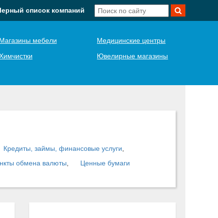
Черный список компаний
Магазины мебели
Медицинские центры
Химчистки
Ювелирные магазины
Кредиты, займы, финансовые услуги
,
нкты обмена валюты
,
Ценные бумаги