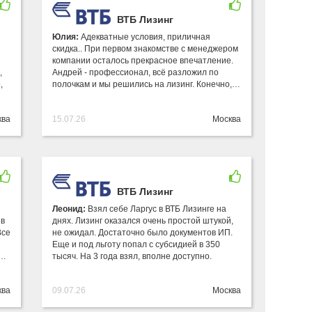
ВТБ Лизинг
Юлия:
Адекватные условия, приличная
скидка.. При первом знакомстве с менеджером
компании осталось прекрасное впечатление.
,
Андрей - профессионал, всё разложил по
,
полочкам и мы решились на лизинг. Конечно,…
ква
15.07.26
Москва
ВТБ Лизинг
Леонид:
Взял себе Ларгус в ВТБ Лизинге на
 в
днях. Лизинг оказался очень простой штукой,
Все
не ожидал. Достаточно было документов ИП.
Еще и под льготу попал с субсидией в 350
и…
тысяч. На 3 года взял, вполне доступно.
ква
09.07.26
Москва