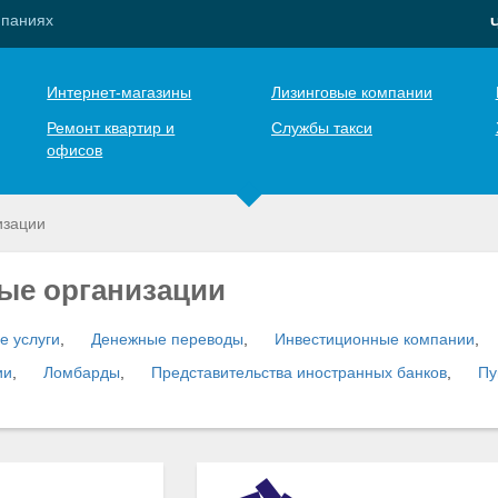
мпаниях
Интернет-магазины
Лизинговые компании
Ремонт квартир и
Службы такси
офисов
изации
ые организации
е услуги
,
Денежные переводы
,
Инвестиционные компании
,
ии
,
Ломбарды
,
Представительства иностранных банков
,
Пу