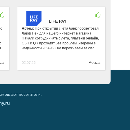
LIFE PAY
ас
Артем:
При открытии счета банк посоветовал
Лайф Пей для нашего интернет магазина.
Начали сотрудничать с лета, платежи онлайн,
о
СБП и QR проходят без проблем. Уверены в
ви…
надежности и 54-ФЗ, не переживаем за опл…
ква
02.07.26
Москва
азмещают посетители.
my.ru