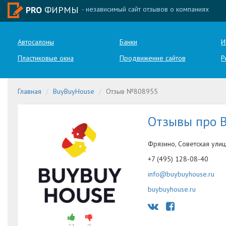
PRO
ФИРМЫ
- независимый сайт отзывов о компаниях
Автосалоны
Банки
И
Пластиковые окна
Продвижение сайтов
Р
Главная
BuyBuyHouse
Отзыв №808955
Отзывы про 
Фрязино, Советская улиц
+7 (495) 128-08-40
info@buybuyhouse.ru
buybuyhouse.ru
21
0