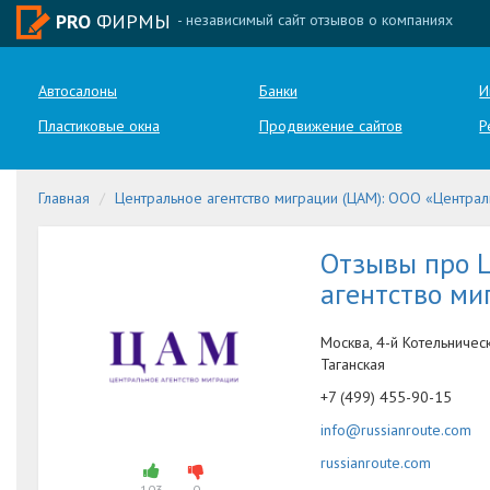
PRO
ФИРМЫ
- независимый сайт отзывов о компаниях
Автосалоны
Банки
И
Пластиковые окна
Продвижение сайтов
Р
Главная
Центральное агентство миграции (ЦАМ): ООО «Централ
Отзывы про 
агентство ми
Москва, 4-й Котельническ
Таганская
+7 (499) 455-90-15
info@russianroute.com
russianroute.com
103
0