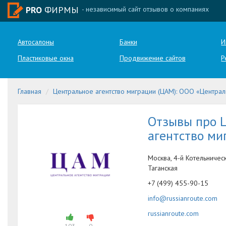
PRO
ФИРМЫ
- независимый сайт отзывов о компаниях
Автосалоны
Банки
И
Пластиковые окна
Продвижение сайтов
Р
Главная
Центральное агентство миграции (ЦАМ): ООО «Централ
Отзывы про 
агентство ми
Москва, 4-й Котельническ
Таганская
+7 (499) 455-90-15
info@russianroute.com
russianroute.com
103
0