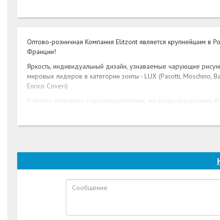
Оптово-розничная Компания Elitzont является крупнейшим в Р
Франции!
Яркость, индивидуальный дизайн, узнаваемые чарующие рисунк
мировых лидеров в категории зонты - LUX (Pasotti, Moschino, Bal
Enrico Coveri)
Работая напрямую с производителями, мы рады предложить Ва
Мы всегда рады видеть Вас в наших шоурумах в Москве и Сан
провести время в окружении роскошных аксессуаров!
В нашем интернет-магазине представлен весь ассортимент по 
один клик» .
К Вашему вниманию представлены более 700 моделей эксклюзи
требование, ценовую категорию.
Наши менеджеры всегда готовы профессионально помочь с 
Опираясь на отзывы наших покупателей, зонт от Elitzont стан
пробуждая желание радоваться любой погоде, особенно дож