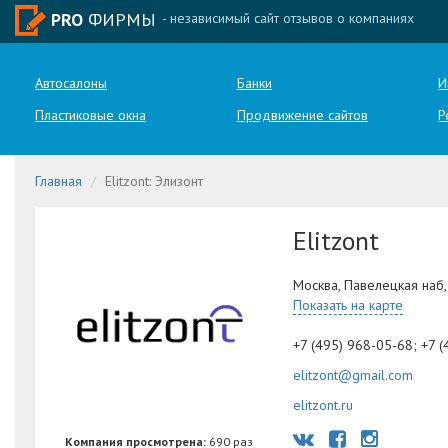
PRO
ФИРМЫ
- независимый сайт отзывов о компаниях
Автосалоны
Банки
И
Пластиковые окна
Продвижение сайтов
Р
Главная
Elitzont: Элизонт
Elitzont
Москва, Павелецкая наб,
Показать на карте
+7 (495) 968-05-68; +7 
elitzont@gmail.com
elitzont.ru
Компания просмотрена:
690 раз