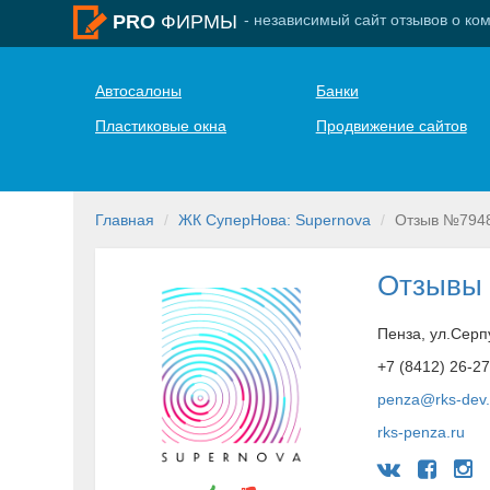
- независимый сайт отзывов о ко
PRO
ФИРМЫ
Автосалоны
Банки
Пластиковые окна
Продвижение сайтов
Главная
ЖК СуперНова: Supernova
Отзыв №794
Отзывы 
Пенза, ул.Серп
+7 (8412) 26-2
penza@rks-dev
rks-penza.ru