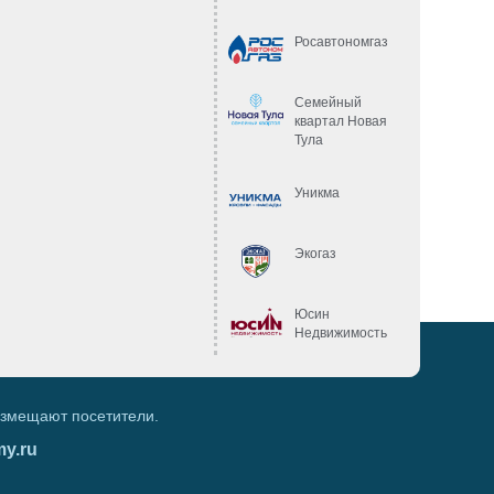
Росавтономгаз
Семейный
квартал Новая
Тула
Уникма
Экогаз
Юсин
Недвижимость
азмещают посетители.
my.ru