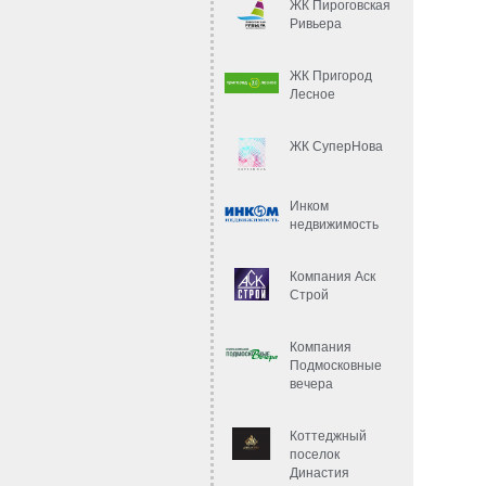
ЖК Пироговская
Ривьера
ЖК Пригород
Лесное
ЖК СуперНова
Инком
недвижимость
Компания Аск
Строй
Компания
Подмосковные
вечера
Коттеджный
поселок
Династия