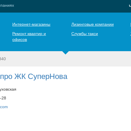
мпаниях
Интернет-магазины
Лизинговые компании
Ремонт квартир и
Службы такси
офисов
840
про ЖК СуперНова
уховская
7-28
.com