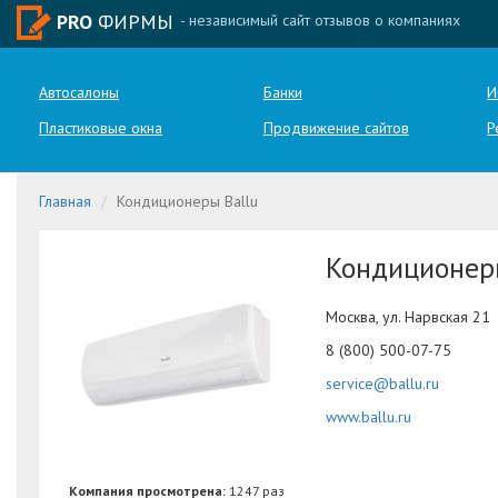
PRO
ФИРМЫ
- независимый сайт отзывов о компаниях
Автосалоны
Банки
И
Пластиковые окна
Продвижение сайтов
Р
Главная
Кондиционеры Ballu
Кондиционеры
Москва, ул. Нарвская 21
8 (800) 500-07-75
service@ballu.ru
www.ballu.ru
Компания просмотрена:
1247 раз