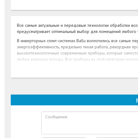
Все самые актуальные и передовые технологии обработки воз
предусматривает оптимальный выбор для помещений любого т
В инверторных сплит-системах Ballu воплотились все самые
энергоэффективность, предельно тихая работа, рекордная про
высокотехнологичные современные приборы, которые самосто
любых капризах погоды. Все приборы из этой категории настол
Летом они спасут вас от жары, зимой и в межсезонье позаботя
интерфейс управления являются превосходным дополнением 
Создавая сплит-системы Ballu, мы постарались учесть предпо
пользы и гарантировали комфорт на протяжении многих лет. Бл
легкостью встраиваются в любой интерьер и гармонируют с 
Бесшумная работа, высокий A-класс энергоэффективности и б
высокотехнологичной техники и насладиться комфортом в атм
Супермощная и практически серия сплит-систем Bravo способн
кондиционеру охлаждать воздух, интенсивнее, чем в обычном
управления с индикацией реального времени. Выбрать кондиц
интернет-магазине.