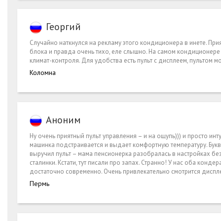
Георгий
Случайно наткнулся на рекламу этого кондиционера в инете. Пр
блока и правда очень тихо, еле слышно. На самом кондиционер
климат-контроля. Для удобства есть пульт с дисплеем, пультом 
Коломна
Аноним
Ну очень приятный пульт управления – и на ощупь))) и просто ин
машинка подстраивается и выдает комфортную температуру. Буква
выручил пульт – мама пенсионерка разобралась в настройках без
сталинки. Кстати, тут писали про запах. Странно! У нас оба конд
достаточно современно. Очень привлекательно смотрится диспле
Пермь