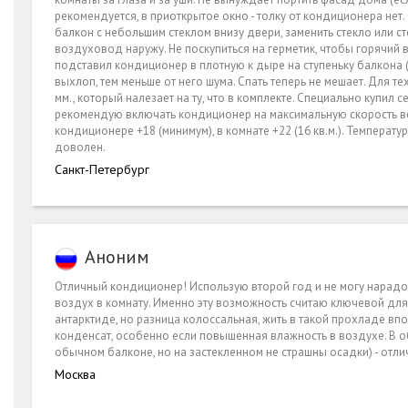
рекомендуется, в приоткрытое окно - толку от кондиционера нет.
балкон с небольшим стеклом внизу двери, заменить стекло или с
воздуховод наружу. Не поскупиться на герметик, чтобы горячий 
подставил кондиционер в плотную к дыре на ступеньку балкона 
выхлоп, тем меньше от него шума. Спать теперь не мешает. Для т
мм., который налезает на ту, что в комплекте. Специально купил 
рекомендую включать кондиционер на максимальную скорость вент
кондиционере +18 (минимум), в комнате +22 (16 кв.м.). Темпера
доволен.
Санкт-Петербург
Аноним
Отличный кондиционер! Использую второй год и не могу нарадова
воздух в комнату. Именно эту возможность считаю ключевой для д
антарктиде, но разница колоссальная, жить в такой прохладе впо
конденсат, особенно если повышенная влажность в воздухе. В 
обычном балконе, но на застекленном не страшны осадки) - отл
Москва