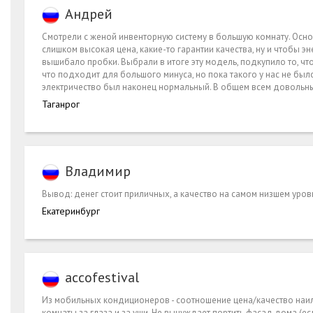
Андрей
Смотрели с женой инвенторную систему в большую комнату. Основ
слишком высокая цена, какие-то гарантии качества, ну и чтобы 
вышибало пробки. Выбрали в итоге эту модель, подкупило то, что
что подходит для большого минуса, но пока такого у нас не был
электричество был наконец нормальный. В общем всем довольн
Таганрог
Владимир
Вывод: денег стоит приличных, а качество на самом низшем уровн
Екатеринбург
accofestival
Из мобильных кондиционеров - соотношение цена/качество наил
комнаты за глаза и за уши. Не вынуждает портить фасад дома (ес