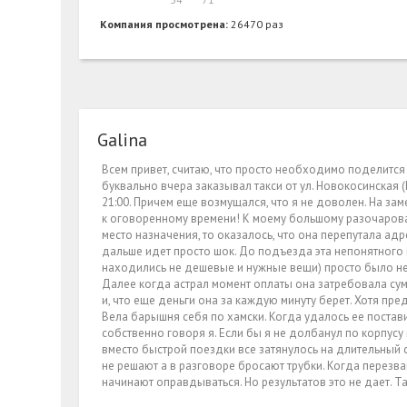
Компания просмотрена:
26470 раз
Galina
Всем привет, считаю, что просто необходимо поделится 
буквально вчера заказывал такси от ул. Новокосинская (
21:00. Причем еще возмущался, что я не доволен. На за
к оговоренному времени! К моему большому разочарован
место назначения, то оказалось, что она перепутала адр
дальше идет просто шок. До подъезда эта непонятного 
находились не дешевые и нужные вещи) просто было не
Далее когда астрал момент оплаты она затребовала сумм
и, что еще деньги она за каждую минуту берет. Хотя пр
Вела барышня себя по хамски. Когда удалось ее постави
собственно говоря я. Если бы я не долбанул по корпусу
вместо быстрой поездки все затянулось на длительный
не решают а в разговоре бросают трубки. Когда перезван
начинают оправдываться. Но результатов это не дает. Та