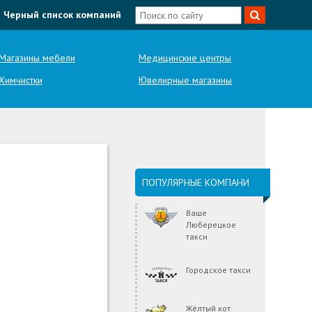
Черный список компаний
Магазины мебели
Медицинские центры
Химчистки
Ювелирные магазины
ПОПУЛЯРНЫЕ КОМПАНИ
Ваше
Люберецкое
такси
Городское такси
Жёлтый кот