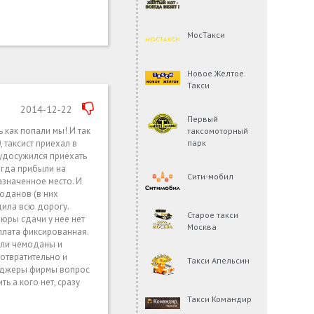
МосТакси
Новое Желтое
Такси
2014-12-22
Первый
 как попали мы! И так
таксомоторный
парк
 таксист приехал в
 удосужился приехать
огда прибыли на
Сити-мобил
азначенное место. И
моданов (в них
ила всю дорогу.
Старое такси
пюры сдачи у нее нет
Москва
плата фиксированная.
ояли чемоданы и
 отвратительно и
Такси Апельсин
неджеры фирмы вопрос
ь а кого нет, сразу
Такси Командир