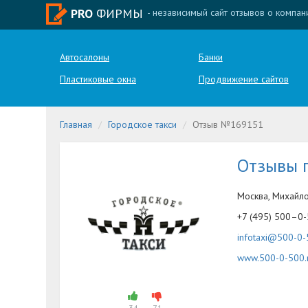
PRO
ФИРМЫ
- независимый сайт отзывов о компан
Автосалоны
Банки
Пластиковые окна
Продвижение сайтов
Главная
Городское такси
Отзыв №169151
Отзывы п
Москва, Михайло
+7 (495) 500–0
infotaxi@500-0-
www.500-0-500.
34
71