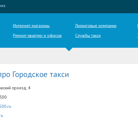
иях
Интернет-магазины
Лизинговые компании
Ремонт квартир и офисов
Службы такси
ро Городское такси
вский проезд, 4
-500
500.ru
ru