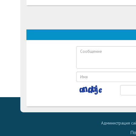
Администрация сай
По