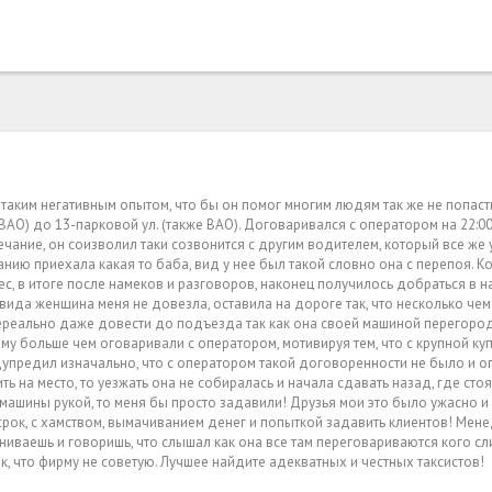
таким негативным опытом, что бы он помог многим людям так же не попасть
ВАО) до 13-парковой ул. (также ВАО). Договаривался с оператором на 22:00,
мечание, он соизволил таки созвонится с другим водителем, который все же
ию приехала какая то баба, вид у нее был такой словно она с перепоя. К
ес, в итоге после намеков и разговоров, наконец получилось добраться в н
вида женщина меня не довезла, оставила на дороге так, что несколько че
реально даже довести до подъезда так как она своей машиной перегород
у больше чем оговаривали с оператором, мотивируя тем, что с крупной ку
едупредил изначально, что с оператором такой договоренности не было и о
ть на место, то уезжать она не собиралась и начала сдавать назад, где ст
 машины рукой, то меня бы просто задавили! Друзья мои это было ужасно и
 срок, с хамством, вымачиванием денег и попыткой задавить клиентов! Ме
иваешь и говоришь, что слышал как она все там переговариваются кого слит
к, что фирму не советую. Лучшее найдите адекватных и честных таксистов!