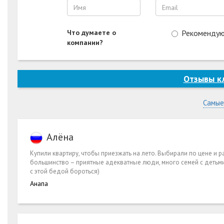
Вокруг него можжевеловые рощи, которые в теплые денечки 
свойства и невероятный аромат.
Такое прекрасное место с бассейнами и бесплатными автобуса
Что думаете о
Рекоменду
компании?
Отзывы к
Самые
Алёна
Купили квартиру, чтобы приезжать на лето. Выбирали по цене и
большинство – приятные адекватные люди, много семей с детьми.
с этой бедой бороться)
Анапа