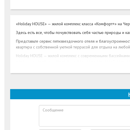
«Holiday HOUSE» — жилой комплекс класса «Комфорт+» на Че
Здесь есть все, чтобы почувствовать себя частью природы и 
Представьте сервис пятизвездочного отеля и благоустроеннос
квартира с собственной уютной террасой для отдыха на любой 
Holiday HOUSE — жилой комплекс с современными бассейнами
различных игровых и спортивных площадок для детей, открыта
Концепция домов воплотила в себе самые бескомпромиссные 
Важный «плюс» — расположение комплекса. Он разместится в це
Долина Сукко это:
самый чистый пляж Краснодарского края
Можжевеловые и Реликтовые леса
Кипарисовое озеро
Развлекательные тематические парки для детей и взрос
Holiday House — это чистейший воздух, потрясающая природа
живописной реки Сукко в уединенной части курортного поселк