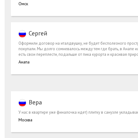
Омск
Сергей
Оформили договор на италдвушку, не будет бесполезного простр
покупали. Мы долго сомневалось между тем где брать, в Анапе ил
есть свои переплести, подальше от пика курорта и красивая прир
Анапа
Вера
У нас в квартире уже финалочка идет) плитку в санузле уклады
Москва