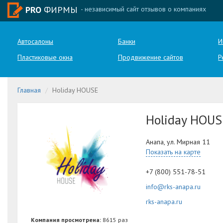
PRO
ФИРМЫ
- независимый сайт отзывов о компаниях
Автосалоны
Банки
И
Пластиковые окна
Продвижение сайтов
Р
Главная
Holiday HOUSE
Holiday HOUS
Анапа, ул. Мирная 11
Показать на карте
+7 (800) 551-78-51
info@rks-anapa.ru
rks-anapa.ru
Компания просмотрена:
8615 раз