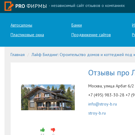
PRO
ФИРМЫ
- независимый сайт отзывов о компаниях
Автосалоны
Банки
И
Пластиковые окна
Продвижение сайтов
Р
Главная
Лайф Билдинг: Строительство домов и коттеджей под 
Отзывы про 
Москва, улица Арбат 6/2
+7 (495) 983-30-28 +7 (
info@stroy-b.ru
stroy-b.ru
55
0