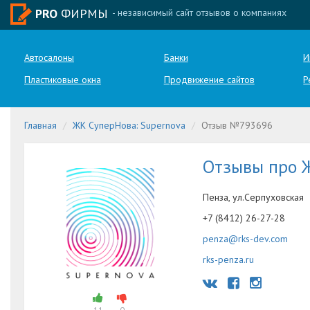
PRO
ФИРМЫ
- независимый сайт отзывов о компаниях
Автосалоны
Банки
И
Пластиковые окна
Продвижение сайтов
Р
Главная
ЖК СуперНова: Supernova
Отзыв №793696
Отзывы про 
Пенза, ул.Серпуховская
+7 (8412) 26-27-28
penza@rks-dev.com
rks-penza.ru
11
0