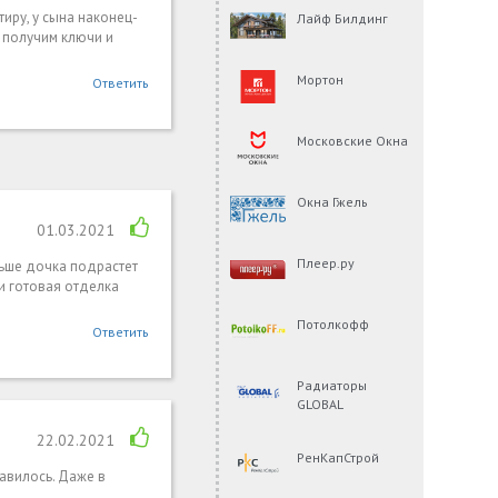
тиру, у сына наконец-
Лайф Билдинг
у получим ключи и
Мортон
Ответить
Московские Окна
Окна Гжель
01.03.2021
Плеер.ру
льше дочка подрастет
 и готовая отделка
Потолкофф
Ответить
Радиаторы
GLOBAL
22.02.2021
РенКапСтрой
равилось. Даже в