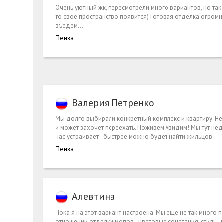
Очень уютный жк, пересмотрели много вариантов, но так 
то свое пространство появится) Готовая отделка огромны
въедем...
Пенза
Валерия Петренко
Мы долго выбирали конкретный комплекс и квартиру. Н
и может захочет переехать. Поживем увидим! Мы тут нед
нас устраивает - быстрее можно будет найти жильцов.
Пенза
Алевтина
Пока я на этот вариант настроена. Мы еще не так много 
отношении отделки мопов - цветовые сочетания, стиль.. н