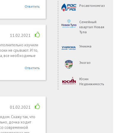
Росавтономгаз
Ответить
Семейный
квартал Новая
Тула
11.02.2021
Дополнительно изучили
Уникма
оки не срывают. И то,
ка, все необходимые
Экогаз
Ответить
Юсин
Недвижимость
01.02.2021
ядом. Скажу так, что
ально, дочка ходит
т со современной
, расположенными