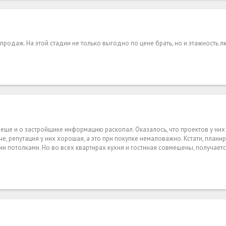
 продаж. На этой стадии не только выгодно по цене брать, но и этажность 
я еще и о застройщике информацию раскопал. Оказалось, что проектов у ни
е, репутация у них хорошая, а это при покупке немаловажно. Кстати, плани
и потолками. Но во всех квартирах кухня и гостиная совмещены, получае