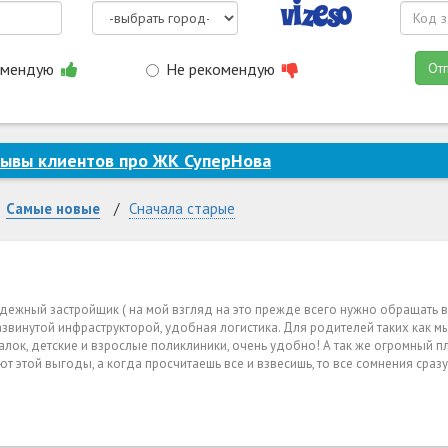
омендую
Не рекомендую
От
ывы клиентов про ЖК СуперНова
Самые новые
Сначала старые
адежный застройщик ( на мой взгляд на это прежде всего нужно обращать в
азвинутой инфраструкторой, удобная логистика. Для родителей таких как мы
алок, детские и взрослые поликлиники, очень удобно! А так же огромный п
т этой выгоды, а когда просчитаешь все и взвесишь, то все сомнения сразу