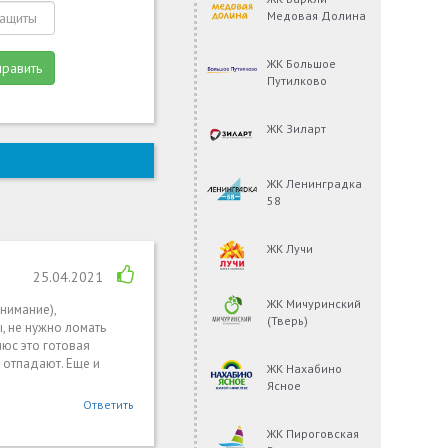
Медовая Долина
ЖК Большое
править
Путилково
ЖК Зиларт
ЖК Ленинградка
58
ЖК Лучи
25.04.2021
ЖК Мичуринский
нимание),
(Тверь)
, не нужно ломать
люс это готовая
 отпадают. Еще и
ЖК Нахабино
Ясное
Ответить
ЖК Пироговская