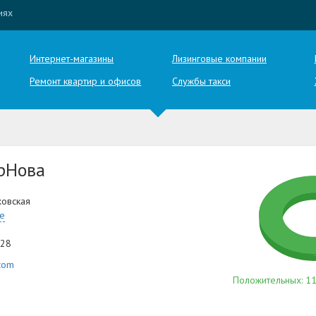
иях
Интернет-магазины
Лизинговые компании
Ремонт квартир и офисов
Службы такси
рНова
ховская
те
-28
com
Положительных: 11