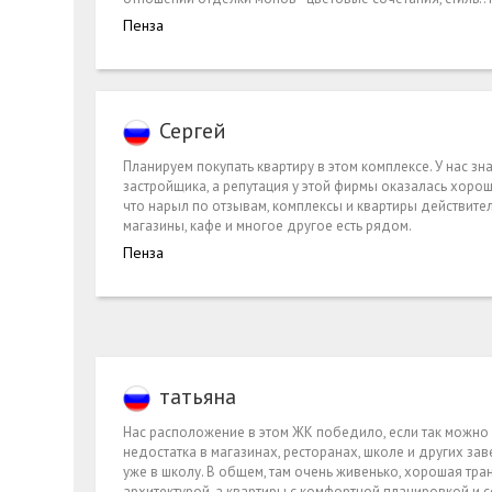
Пенза
Сергей
Планируем покупать квартиру в этом комплексе. У нас зн
застройщика, а репутация у этой фирмы оказалась хороше
что нарыл по отзывам, комплексы и квартиры действите
магазины, кафе и многое другое есть рядом.
Пенза
татьяна
Нас расположение в этом ЖК победило, если так можно ск
недостатка в магазинах, ресторанах, школе и других зав
уже в школу. В общем, там очень живенько, хорошая тра
архитектурой, а квартиры с комфортной планировкой и 