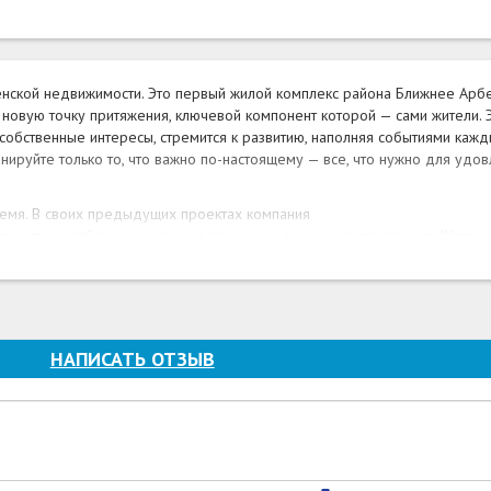
нской недвижимости. Это первый жилой комплекс района Ближнее Арбе
 новую точку притяжения, ключевой компонент которой — сами жители. 
т собственные интересы, стремится к развитию, наполняя событиями кажд
ируйте только то, что важно по-настоящему — все, что нужно для удо
емя. В своих предыдущих проектах компания
ельства и соблюдение сроков введения домов в эксплуатацию. Жител
овоселье вы можете практически в день получения ключей.
ится много ждать. Сначала — строительство с возможным
нного жилья. Несколько лет может уйти на формирование
евозможно прогнозировать. Все это время жители вынуждены планирова
й в школу или обеспечить себе отдых.
НАПИСАТЬ ОТЗЫВ
лись на локацию, которая будет удовлетворять потребности
ково в этом смысле уникален и самодостаточен. Здесь находится сам
тивные товары и строительные материалы, детские учебные заведения 
орта, удобная дорожная сеть. СуперНова в самом его эпицентре — путь
ание может быть исполнено «сейчас», а не «потом». Время — больше н