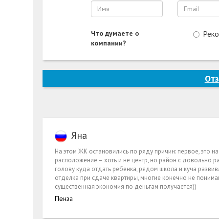
либо отказывать.
Что думаете о
Рек
компании?
Отз
Яна
На этом ЖК остановились по ряду причин: первое, это н
расположение – хоть и не центр, но район с довольно р
голову куда отдать ребенка, рядом школа и куча развив
отделка при сдаче квартиры, многие конечно не понимаю
существенная экономия по деньгам получается))
Пенза