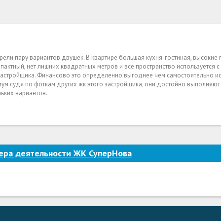
ели пару вариантов двушек. В квартире большая кухня-гостиная, высокие 
пактный, нет лишних квадратных метров и все пространство используется с 
т застройщика. Финансово это определенно выгоднее чем самостоятельно ис
имум судя по фоткам других жк этого застройщика, они достойно выполняют
ьких вариантов.
ера деятельности ЖК СуперНова