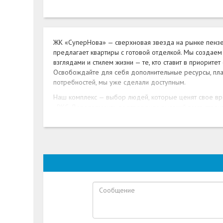
ЖК «СуперНова» — сверхновая звезда на рынке пензе
предлагает квартиры с готовой отделкой. Мы создаем
взглядами и стилем жизни — те, кто ставит в приорите
Освобождайте для себя дополнительные ресурсы, план
потребностей, мы уже сделали доступным.
Наш комплекс — выбор людей, которые ценят свое вр
«РКС Девелопмент» подтвердила высокий темп строит
квартиры с готовым ремонтом, а значит планировать н
Выбирая новостройку в развивающемся районе, приход
срывом сроков, потом ремонт квартиры и поиск време
инфраструктуры, а конечный результат практически н
раз, когда необходимо сделать покупки, отвезти дете
В поиске места для жилого комплекса мы ориентирова
современного городского жителя. Район Ближнее Арбе
центр города, продовольственный гипермаркет, спор
здравоохранения, богатая сеть общественного трансп
занимает несколько минут прогулки. Каждое ваше жел