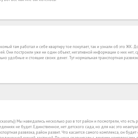
акомый там работал и себе квартиру тое покупает, так и узнали об это ЖК. 
й. Они построили уже ни один объект, негативной информации о них нет, ср
льно удобные и стоящие своих денег. Тут нормальная транспортная развяз
азать)) Мы наведались несколько раз в тот район и посмотрели, что есть р
едениях не будет. Единственное, нет детского сада, но для нас это неакту
нспортная развязка, район развит. Что касается самого комплекса, он буде
соединенной кухней-гостиной. По цене сравнивали с другими комплексами