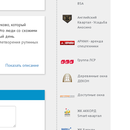
BSA
Английский
Квартал - Усадьба
ково, который
Аносино
Это люди со схожими
ый день.
АРИАН - аренда
влетворения рутинных
спецтехники
Группа ЛСР
и наших ЖК получают
Показать описание
Деревянные окна
ДЕКОН
ть поездку каждый
Доступные окна
ый крупный торговый
ЖК АККОРД
и учреждения
Smart-квартал
 до каждого объекта
е повод себе в чем-
ЖК Баркли