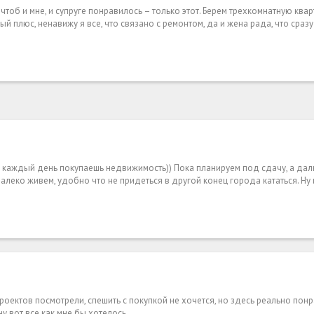
чтоб и мне, и супруге понравилось – только этот. Берем трехкомнатную квар
й плюс, ненавижу я все, что связано с ремонтом, да и жена рада, что сраз
е каждый день покупаешь недвижимость)) Пока планируем под сдачу, а да
алеко живем, удобно что не придеться в другой конец города кататься. Ну
проектов посмотрели, спешить с покупкой не хочется, но здесь реально пон
у вот все как мне бы хотелось.