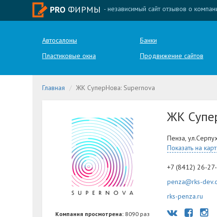
PRO
ФИРМЫ
- независимый сайт отзывов о компан
Автосалоны
Банки
Пластиковые окна
Продвижение сайтов
Главная
ЖК СуперНова: Supernova
ЖК Супе
Пенза, ул.Серпу
Показать на кар
+7 (8412) 26-27
penza@rks-dev.
rks-penza.ru
Компания просмотрена:
8090 раз