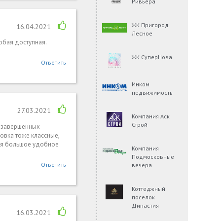
Ривьера
ЖК Пригород
16.04.2021
Лесное
любая доступная.
ЖК СуперНова
Ответить
Инком
недвижимость
27.03.2021
Компания Аск
Строй
х завершенных
ровка тоже классные,
тся большое удобное
Компания
Подмосковные
Ответить
вечера
Коттеджный
поселок
Династия
16.03.2021