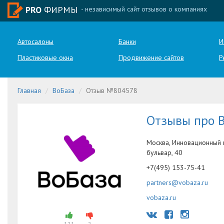
PRO
ФИРМЫ
- независимый сайт отзывов о компаниях
Автосалоны
Банки
И
Пластиковые окна
Продвижение сайтов
Р
Главная
ВоБаза
Отзыв №804578
Отзывы про 
Москва, Инновационный 
бульвар, 40
+7(495) 153-75-41
partners@vobaza.ru
vobaza.ru
121
2