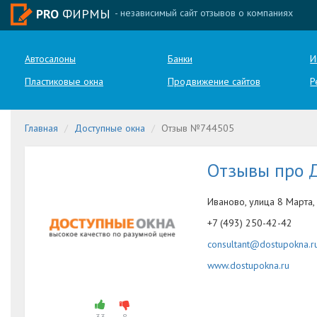
PRO
ФИРМЫ
- независимый сайт отзывов о компаниях
Автосалоны
Банки
И
Пластиковые окна
Продвижение сайтов
Р
Главная
Доступные окна
Отзыв №744505
Отзывы про 
Иваново, улица 8 Марта,
+7 (493) 250-42-42
consultant@dostupokna.r
www.dostupokna.ru
33
8